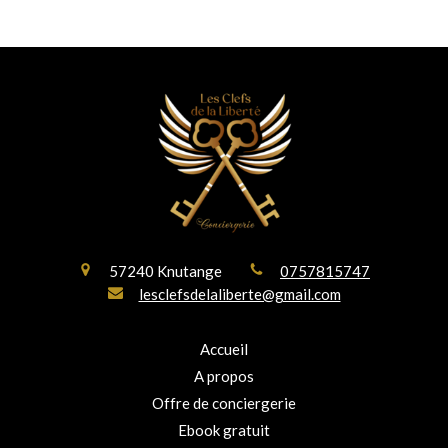
57240
Knutange
0757815747
lesclefsdelaliberte@gmail.com
Accueil
A propos
Offre de conciergerie
Ebook gratuit