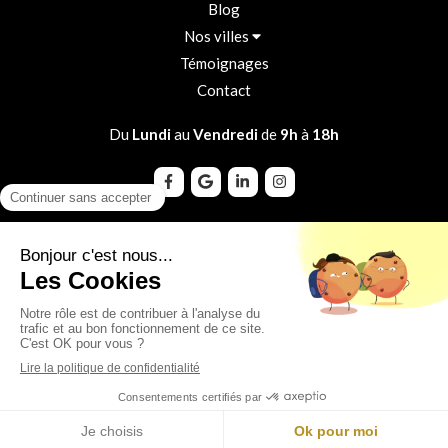
Blog
Nos villes
Témoignages
Contact
Du
Lundi
au
Vendredi
de
9h
à
18h
Plan du site
Mentions légales
CGU
Politique de confidentialité
©2025 Les Clefs de la Liberté - Conciergerie
Création et référencement du site par