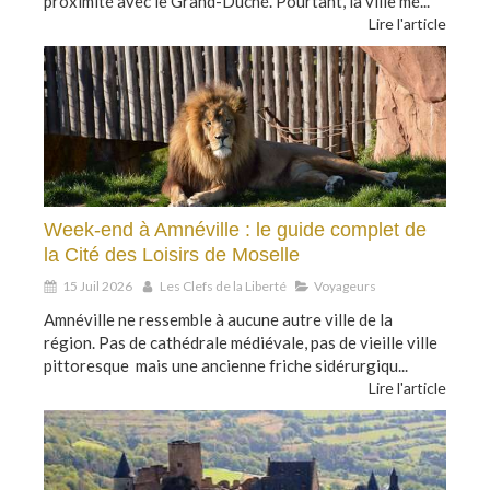
proximité avec le Grand-Duché. Pourtant, la ville mé...
Lire l'article
Week-end à Amnéville : le guide complet de
la Cité des Loisirs de Moselle
15 Juil 2026
Les Clefs de la Liberté
Voyageurs
Amnéville ne ressemble à aucune autre ville de la
région. Pas de cathédrale médiévale, pas de vieille ville
pittoresque mais une ancienne friche sidérurgiqu...
Lire l'article