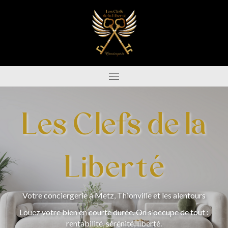
Les Clefs de la
Liberté
Votre conciergerie à Metz, Thionville et les alentours
Louez votre bien en courte durée. On s'occupe de tout :
rentabilité, sérénité, liberté.