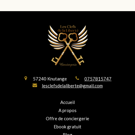
57240
Knutange
0757815747
lesclefsdelaliberte@gmail.com
Accueil
A propos
Offre de conciergerie
Ebook gratuit
Blog