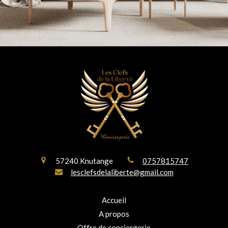
57240
Knutange
0757815747
lesclefsdelaliberte@gmail.com
Accueil
A propos
Offre de conciergerie