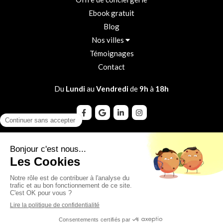
Ebook gratuit
Blog
Nos villes
Témoignages
Contact
Du
Lundi
au
Vendredi
de
9h
à
18h
Plan du site
Mentions légales
CGU
Politique de confidentialité
©2025 Les Clefs de la Liberté - Conciergerie